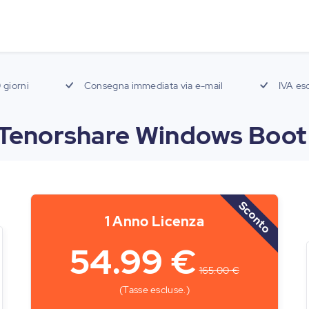
 giorni
Consegna immediata via e-mail
IVA esc
 Tenorshare Windows Boot
Sconto
1 Anno Licenza
54.99 €
165.00 €
(Tasse escluse.)