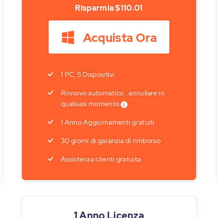
Risparmia
$110.01
Acquista Ora
1 PC, 5 Dispositivi
Rinnovo automatico , annullare in
qualsiasi momento
1 Anno Aggiornamenti gratuiti
30 giorni di garanzia di rimborso
Assistenza clienti gratuita
1 Anno Licenza