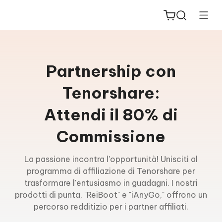
Partnership con
Tenorshare:
ReiBoot
Attendi il 80% di
for iOS
Commissione
PDNob
New
PDF
La passione incontra l'opportunità! Unisciti al
Editor
programma di affiliazione di Tenorshare per
trasformare l'entusiasmo in guadagni. I nostri
iAnyGo
prodotti di punta, "ReiBoot" e "iAnyGo," offrono un
percorso redditizio per i partner affiliati.