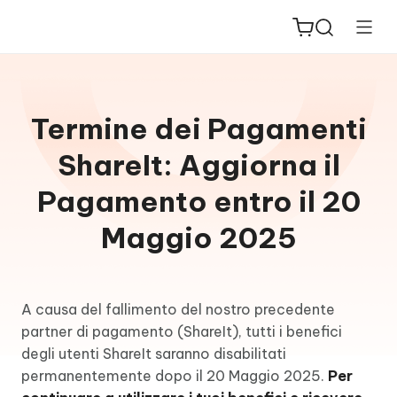
Termine dei Pagamenti
ShareIt: Aggiorna il
ReiBoot
Pagamento entro il 20
for iOS
Maggio 2025
PDNob
New
PDF
Editor
A causa del fallimento del nostro precedente
partner di pagamento (ShareIt), tutti i benefici
iAnyGo
degli utenti ShareIt saranno disabilitati
permanentemente dopo il 20 Maggio 2025.
Per