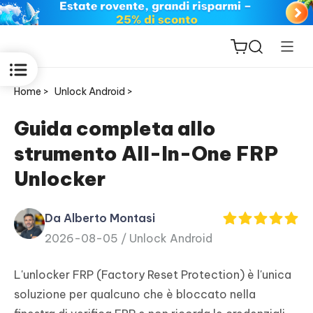
Home >
Unlock Android >
Guida completa allo
strumento All-In-One FRP
ReiBoot
Unlocker
for iOS
Da Alberto Montasi
PDNob
2026-08-05 /
Unlock Android
New
PDF
Editor
L'unlocker FRP (Factory Reset Protection) è l'unica
soluzione per qualcuno che è bloccato nella
iAnyGo