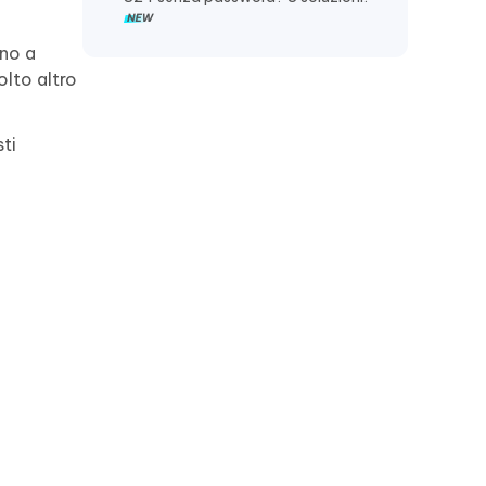
ino a
olto altro
sti