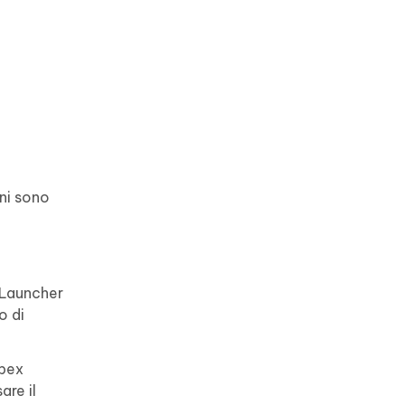
oni sono
x Launcher
o di
Apex
are il