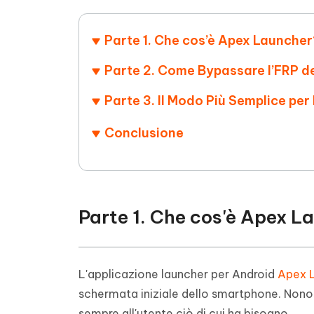
4DDiG - Windows Data Recovery
4DDiG 
OCR & conversione PDF online gratis
Creare d
l'AI
Recuperare i file cancellati in Windows
Recuperar
Mobile
Gratis
Parte 1. Che cos’è Apex Launch
PixPretty AI Photo Editor
Tenors
iAnyGo- iOS APP
iAnyGo
Strumento gratuito di fotoritocco con
Vedi Tutti i Prodotti
Parte 2. Come Bypassare l’FRP d
IA
Trasforma
Cambiare la posizione dell'iPhone senza
Cambiare
contenuti
PC
PC
Parte 3. Il Modo Più Semplice pe
UltData for Android APP
APP Cl
Conclusione
Recuperare i dati Android senza PC
Pulire l'
Parte 1. Che cos'è Apex 
L'applicazione launcher per Android
Apex 
schermata iniziale dello smartphone. Nonos
sempre all'utente ciò di cui ha bisogno.