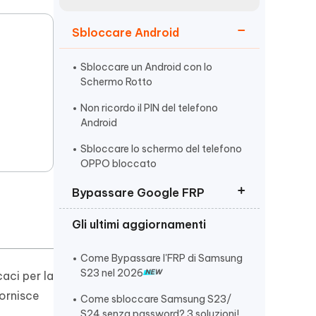
incredibili funzionalità
Vedere Ora
AI
Sbloccare Android
Iniziare
ù
Altri Consigli Utili
Sbloccare un Android con lo
Schermo Rotto
Non ricordo il PIN del telefono
Android
Sbloccare lo schermo del telefono
Altri Consigli Utili
OPPO bloccato
Bypassare Google FRP
Gli ultimi aggiornamenti
Rimuovere verifica account
Google (FRP)
Come Bypassare l'FRP di Samsung
Come Bypassare Huawei FRP
S23 nel 2026
aci per la
I 10 Migliori Strumenti di Sblocco
ornisce
Come sbloccare Samsung S23/
FRP
S24 senza password? 3 soluzioni!