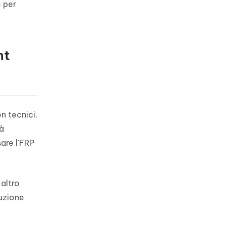
e per
nt
n tecnici,
rà
are l'FRP
 altro
uzione