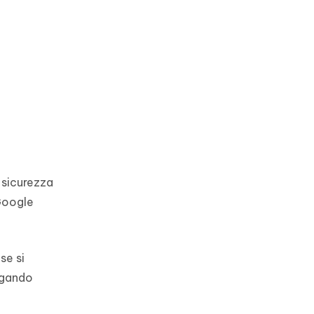
 sicurezza
 Google
se si
gando