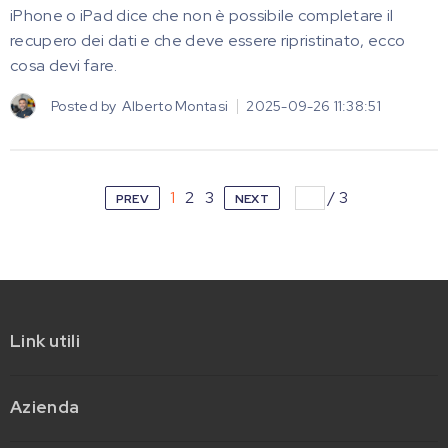
iPhone o iPad dice che non è possibile completare il
recupero dei dati e che deve essere ripristinato, ecco
cosa devi fare.
Posted by
Alberto Montasi
2025-09-26 11:38:51
1
2
3
/
3
PREV
NEXT
Link utili
Azienda