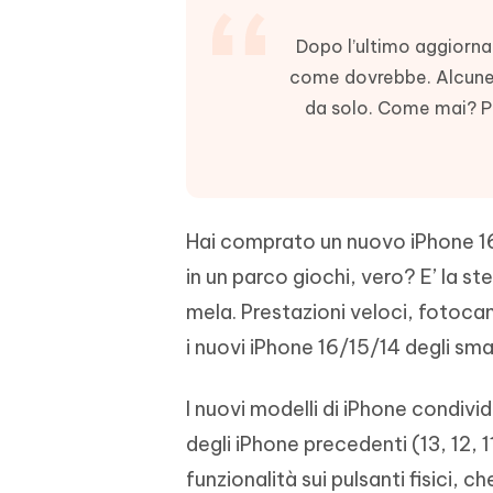
4DDiG - Windows Data Recovery
4DDiG 
OCR & conversione PDF online gratis
Creare d
l'AI
Recuperare i file cancellati in Windows
Recuperar
Mobile
Dopo l’ultimo aggiorna
Gratis
PixPretty AI Photo Editor
come dovrebbe. Alcune vo
Tenors
iAnyGo- iOS APP
iAnyGo
Strumento gratuito di fotoritocco con
Vedi Tutti i Prodotti
da solo. Come mai? 
IA
Trasforma
Cambiare la posizione dell'iPhone senza
Cambiare
contenuti
PC
PC
UltData for Android APP
APP Cl
Recuperare i dati Android senza PC
Pulire l'
Hai comprato un nuovo iPhone 16
in un parco giochi, vero? E’ la s
mela. Prestazioni veloci, fotoca
i nuovi iPhone 16/15/14 degli sma
I nuovi modelli di iPhone condivi
degli iPhone precedenti (13, 12,
funzionalità sui pulsanti fisici, ch