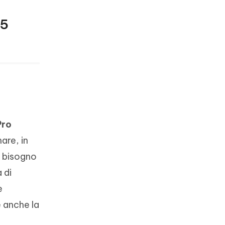
 5
Pro
are, in
a bisogno
 di
e
e anche la