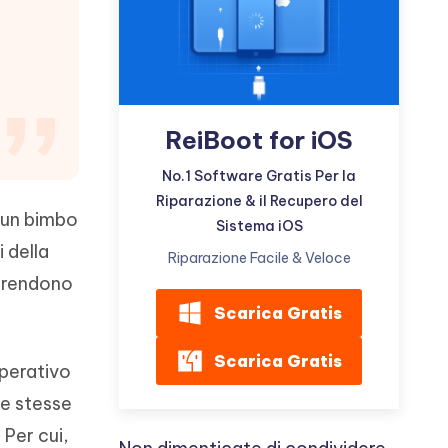
incredibili funzionalità
Vedere Ora
AI
Iniziare
ù
Altri Consigli Utili
ReiBoot for iOS
No.1 Software Gratis Per la
Riparazione & il Recupero del
Altri Consigli Utili
 un bimbo
Sistema iOS
 della
Riparazione Facile & Veloce
a rendono
Scarica Gratis
Scarica Gratis
operativo
le stesse
 Per cui,