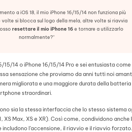
- Mac Data Recovery
iapositive in pochi secondi con
Riassumitore di documenti PDF con 
e i file eliminati su Mac
mento a iOS 18, il mio iPhone 16/15/14 non funziona più
Tenorshare AI Writer
Hot
New
lte si blocca sul logo della mela, altre volte si riavvia
hare AI Bypass
 - APP Android Fake GPS
iCareFone Transfer APP
Scrivere in modo più intelligente, pi
Posso
resettare il mio iPhone 16
e tornare a utilizzarlo
re i contenuti dell' AI in
veloce e migliore con l'AI
 la posizione di Android senza
Trasferire chat Whatsapp
 simili a quelli umani
normalmente?”
Android/iPhone
eanup Pro
iPhone con AI gratis
/15/14 o iPhone 16/15/14 Pro e sei entusiasta come
tessa sensazione che proviamo da anni tutti noi amanti
mera migliorata e una maggiore durata della batteri
rtphone straordinari.
dono sia la stessa interfaccia che lo stesso sistema 
 11, XS Max, XS e XR). Così come, condividono anche 
e includono l’accensione, il riavvio e il riavvio forzato.