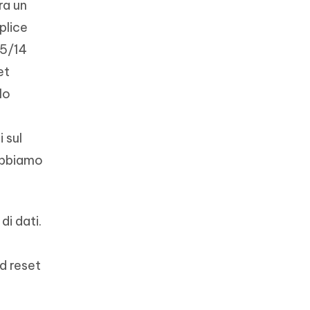
ra un
plice
15/14
et
lo
 sul
dobbiamo
di dati.
d reset