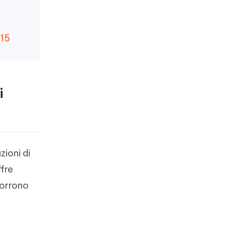
/15
i
zioni di
ffre
corrono