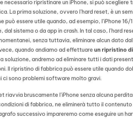
necessario ripristinare un iPhone, si può scegliere t
rica. La prima soluzione, ovvero l’hard reset, è un sem
che può essere utile quando, ad esempio, l’iPhone 16/
 dal sistema o da app in crash. In tal caso, l’hard res
momentanei, senza tuttavia, eliminare alcun dato dal
nvece, quando andiamo ad effettuare
un ripristino di
a soluzione, andremo ad eliminare tutti i dati presenti
oni. Il ripristino di fabbrica può essere utile quando 
ui ci sono problemi software molto gravi.
et riavvia bruscamente l’iPhone senza alcuna perdita 
condizioni di fabbrica, ne eliminerà tutto il contenuto
paragrafo successivo impareremo come eseguire un har