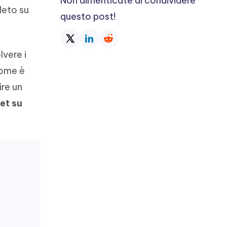
Non dimenticate di condividere
leto su
questo post!
lvere i
come è
ire un
set su