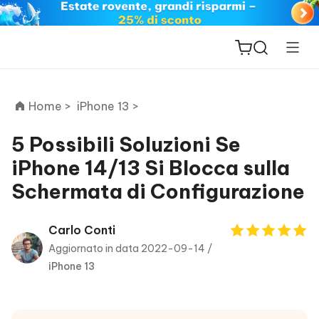
Home >
iPhone 13 >
5 Possibili Soluzioni Se
iPhone 14/13 Si Blocca sulla
ReiBoot
Schermata di Configurazione
for iOS
PDNob
Carlo Conti
New
PDF
Aggiornato in data 2022-09-14 /
Editor
iPhone 13
iAnyGo