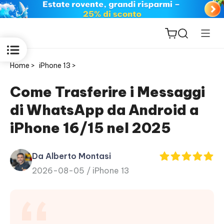
Home >
iPhone 13 >
Come Trasferire i Messaggi
di WhatsApp da Android a
ReiBoot
iPhone 16/15 nel 2025
for iOS
Da Alberto Montasi
PDNob
2026-08-05 /
iPhone 13
New
PDF
Editor
iAnyGo