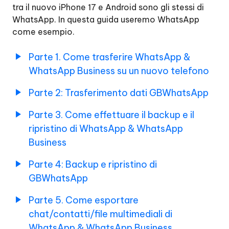
tra il nuovo iPhone 17 e Android sono gli stessi di
nuovo
WhatsApp. In questa guida useremo WhatsApp
telefono
come esempio.
Parte
2:
Parte 1. Come trasferire WhatsApp &
Trasferimento
WhatsApp Business su un nuovo telefono
dati
di
Parte 2: Trasferimento dati GBWhatsApp
GBWhatsApp
Parte 3. Come effettuare il backup e il
Parte
3.
ripristino di WhatsApp & WhatsApp
Come
Business
fare
il
Parte 4: Backup e ripristino di
backup
Ripristinare/Esportare
GBWhatsApp
e
WhatsApp
il
da
Parte 5. Come esportare
ripristino
Google
di
chat/contatti/file multimediali di
Drive
WhatsApp
WhatsApp & WhatsApp Business