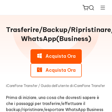
Guida
per
Trasferire/Backup/Ripristinare
Win
WhatsApp(Business)
Trasferire/Backup/Ripristina/Esporta
ReiBoot
WhatsApp
Acquista Ora
for iOS
Parte
1.
Acquista Ora
PDNob
Come
New
PDF
trasferire
Editor
WhatsApp
iCareFone Transfer
/
Guida dell'utente di iCareFone Transfer
&
WhatsApp
iAnyGo
Prima di iniziare, una cosa che dovresti sapere è
Business
che i passaggi per trasferire/effettuare il
su
backup/ripristinare/esportare WhatsApp Business
un