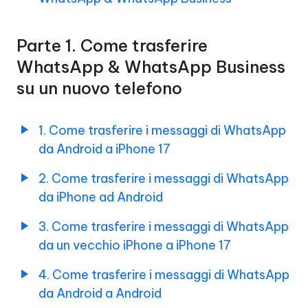
&
WhatsApp
Backup
Business
&
Parte 1. Come trasferire
Ripristino
WhatsApp & WhatsApp Business
Parte
di
4:
su un nuovo telefono
Kik/Viber
Backup
per
e
ripristino
iOS
1. Come trasferire i messaggi di WhatsApp
di
da Android a iPhone 17
GBWhatsApp
2. Come trasferire i messaggi di WhatsApp
Parte
5.
da iPhone ad Android
Come
esportare
3. Come trasferire i messaggi di WhatsApp
chat/contatti/file
da un vecchio iPhone a iPhone 17
multimediali
di
4. Come trasferire i messaggi di WhatsApp
WhatsApp
da Android a Android
&
WhatsApp