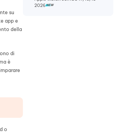
2026
ente su
ate app e
ento della
fono di
 ma è
 imparare
d o