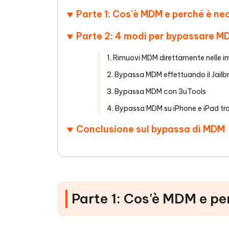
4DDiG - Windows Data Recovery
4DDiG 
OCR & conversione PDF online gratis
Creare d
Parte 1: Cos'è MDM e perché è n
l'AI
Recuperare i file cancellati in Windows
Recuperar
Mobile
Gratis
PixPretty AI Photo Editor
Parte 2: 4 modi per bypassare M
Tenors
iAnyGo- iOS APP
iAnyGo
Strumento gratuito di fotoritocco con
Vedi Tutti i Prodotti
IA
Trasforma
Cambiare la posizione dell'iPhone senza
Cambiare
1. Rimuovi MDM direttamente nelle i
contenuti
PC
PC
2. Bypassa MDM effettuando il Jailb
UltData for Android APP
APP Cl
3. Bypassa MDM con 3uTools
Recuperare i dati Android senza PC
Pulire l'
4. Bypassa MDM su iPhone e iPad tr
Conclusione sul bypassa di MDM
Parte 1: Cos'è MDM e p