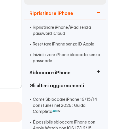
incredibili funzionalità
Vedere Ora
AI
Ripristinare iPhone
Iniziare
ù
Altri Consigli Utili
Ripristinare iPhone/iPad senza
password iCloud
Resettare iPhone senza ID Apple
Inizializzare iPhone bloccato senza
passcode
Altri Consigli Utili
Sbloccare iPhone
Gli ultimi aggiornamenti
Sbloccare iPhone/iPad Bloccato
dal Proprietario
Come Sbloccare iPhone 16/15/14
Sbloccare un iPhone Non
con iTunes nel 2026 : Guida
Disponibile
Completa
Sbloccare iPhone disabilitato
È possibile sbloccare iPhone con
senza codice
Apple Watch con iOS 17/16/15