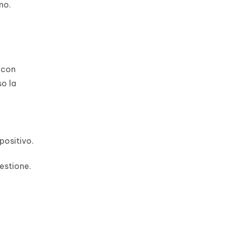
no.
 con
so la
positivo.
gestione.