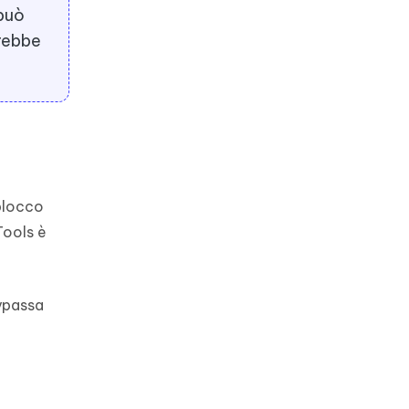
 può
trebbe
 blocco
Tools è
ypassa