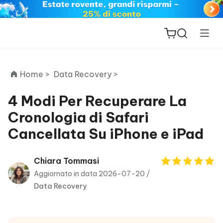
Home >
Data Recovery >
4 Modi Per Recuperare La
Cronologia di Safari
ReiBoot
Cancellata Su iPhone e iPad
for iOS
PDNob
Chiara Tommasi
New
PDF
Aggiornato in data 2026-07-20 /
Editor
Data Recovery
iAnyGo