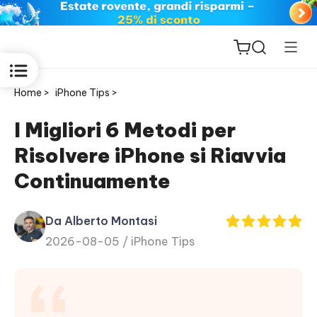
Home >
iPhone Tips >
I Migliori 6 Metodi per
Risolvere iPhone si Riavvia
ReiBoot
Continuamente
for iOS
Da Alberto Montasi
PDNob
2026-08-05 /
iPhone Tips
New
PDF
Editor
iAnyGo