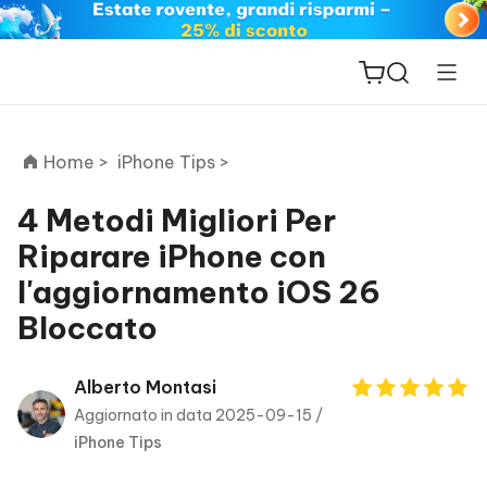
Home >
iPhone Tips >
4 Metodi Migliori Per
Riparare iPhone con
ReiBoot
l'aggiornamento iOS 26
for iOS
Bloccato
PDNob
New
PDF
Alberto Montasi
Editor
Aggiornato in data 2025-09-15 /
iPhone Tips
iAnyGo