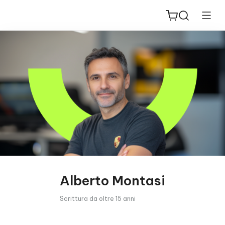
ReiBoot
for iOS
PDNob
New
PDF
Editor
Alberto Montasi
iAnyGo
Scrittura da oltre 15 anni