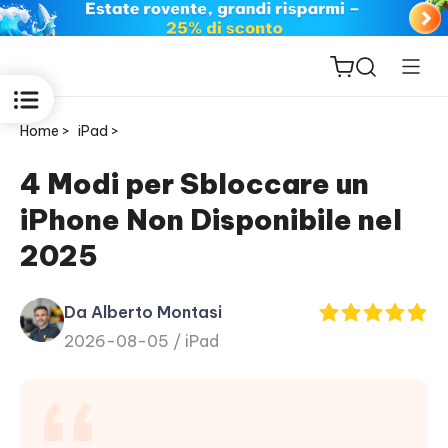
Home >
iPad >
4 Modi per Sbloccare un
iPhone Non Disponibile nel
ReiBoot
2025
for iOS
Da Alberto Montasi
PDNob
2026-08-05 /
iPad
New
PDF
Editor
iAnyGo