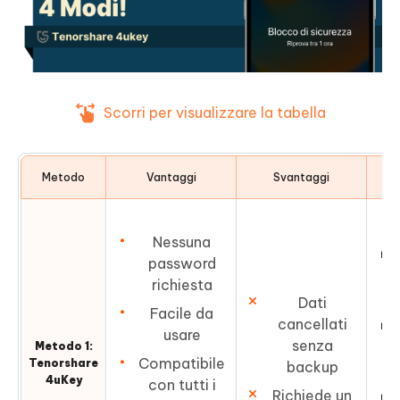
Scorri per visualizzare la tabella
Metodo
Vantaggi
Svantaggi
Q
Nessuna
password
richiesta
Dati
Facile da
cancellati
usare
senza
Metodo 1:
Compatibile
Tenorshare
backup
4uKey
con tutti i
Richiede un