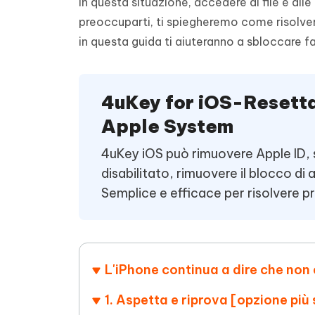
In questa situazione, accedere ai file e all
4DDiG - Windows Data Recovery
4DDiG 
OCR & conversione PDF online gratis
Creare d
preoccuparti, ti spiegheremo come risolvere 
l'AI
Recuperare i file cancellati in Windows
Recuperar
Mobile
Gratis
in questa guida ti aiuteranno a sbloccare fa
PixPretty AI Photo Editor
Tenors
iAnyGo- iOS APP
iAnyGo
Strumento gratuito di fotoritocco con
Vedi Tutti i Prodotti
IA
Trasforma
Cambiare la posizione dell'iPhone senza
Cambiare
contenuti
PC
PC
4uKey for iOS-Resetta
Apple System
UltData for Android APP
APP Cl
Recuperare i dati Android senza PC
Pulire l'
4uKey iOS può rimuovere Apple ID,
disabilitato, rimuovere il blocco di 
Semplice e efficace per risolvere p
L'iPhone continua a dire che non è
1. Aspetta e riprova [opzione più 