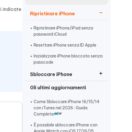
incredibili funzionalità
Vedere Ora
AI
i indicate
Ripristinare iPhone
Iniziare
ù
Altri Consigli Utili
Ripristinare iPhone/iPad senza
password iCloud
Resettare iPhone senza ID Apple
Inizializzare iPhone bloccato senza
passcode
Altri Consigli Utili
Sbloccare iPhone
Gli ultimi aggiornamenti
Sbloccare iPhone/iPad Bloccato
dal Proprietario
Come Sbloccare iPhone 16/15/14
Sbloccare un iPhone Non
con iTunes nel 2026 : Guida
Disponibile
Completa
Sbloccare iPhone disabilitato
È possibile sbloccare iPhone con
senza codice
Apple Watch con iOS 17/16/15