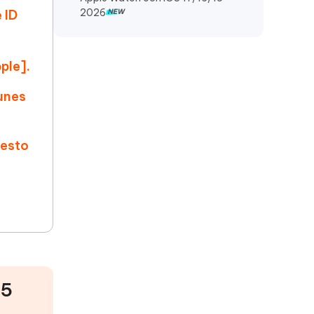
2026
 ID
ple].
Tunes
iesto
15