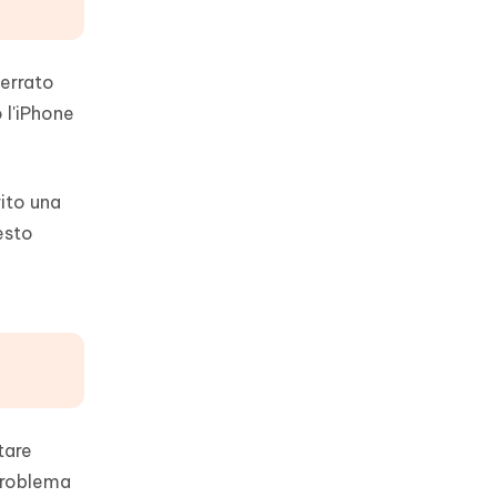
 errato
 l'iPhone
rito una
esto
tare
 problema