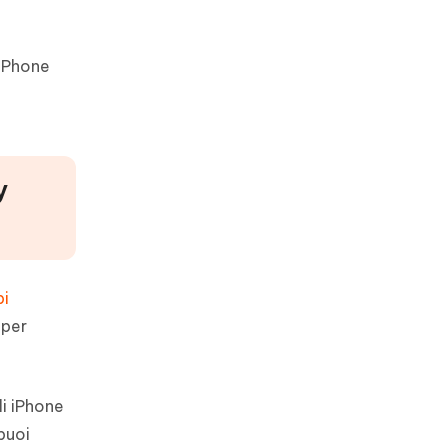
'iPhone
y
pi
 per
li iPhone
puoi