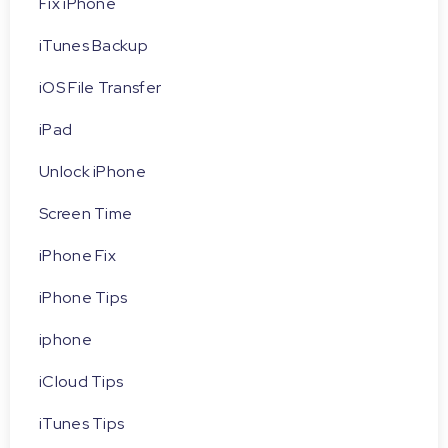
Fix iPhone
iTunes Backup
iOS File Transfer
iPad
Unlock iPhone
Screen Time
iPhone Fix
iPhone Tips
iphone
iCloud Tips
iTunes Tips