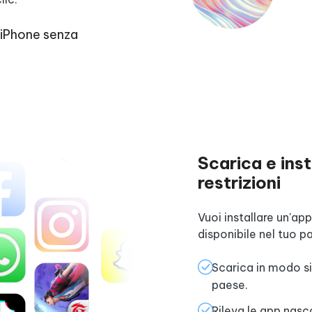
 iPhone senza
Scarica e ins
restrizioni
Vuoi installare un'ap
disponibile nel tuo p
Scarica in modo sic
paese.
Rileva le app nasc