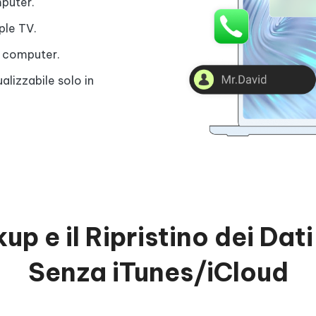
mputer.
ple TV.
uo computer.
ualizzabile solo in
kup e il Ripristino dei Da
Senza iTunes/iCloud