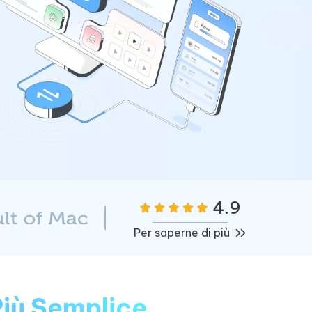
incredibili funzionalità
Vedere Ora
AI
Iniziare
ù
Altri Consigli Utili
Altri Consigli Utili
4.9
Per saperne di più
iù Semplice