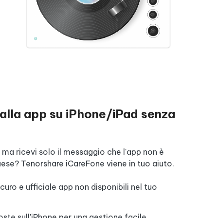
talla app su iPhone/iPad senza
p ma ricevi solo il messaggio che l'app non è
aese? Tenorshare iCareFone viene in tuo aiuto.
uro e ufficiale app non disponibili nel tuo
oste sull'iPhone per una gestione facile.