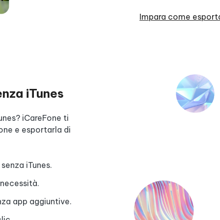
Impara come esporta
senza iTunes
unes? iCareFone ti
ne e esportarla di
 senza iTunes.
 necessità.
nza app aggiuntive.
lic.