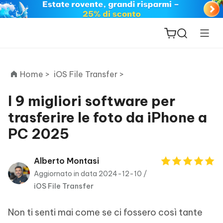
Home >
iOS File Transfer >
I 9 migliori software per
trasferire le foto da iPhone a
ReiBoot
PC 2025
for iOS
PDNob
Alberto Montasi
New
PDF
Aggiornato in data 2024-12-10 /
Editor
iOS File Transfer
iAnyGo
Non ti senti mai come se ci fossero così tante