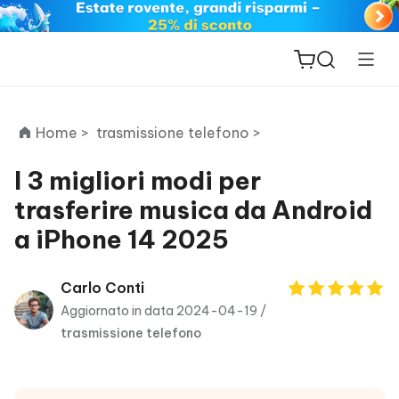
Home >
trasmissione telefono >
I 3 migliori modi per
trasferire musica da Android
ReiBoot
a iPhone 14 2025
for iOS
PDNob
Carlo Conti
New
PDF
Aggiornato in data 2024-04-19 /
Editor
trasmissione telefono
iAnyGo