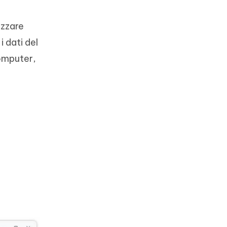
izzare
 dati del
computer,