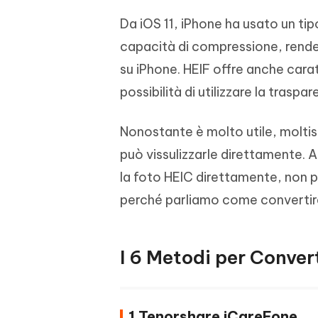
Da iOS 11, iPhone ha usato un tip
capacità di compressione, rende
su iPhone. HEIF offre anche car
possibilità di utilizzare la traspar
Nonostante è molto utile, molti
può vissulizzarle direttamente. 
la foto HEIC direttamente, non p
perché parliamo come convertire f
I 6 Metodi per Conver
1.Tenorshare iCareFone