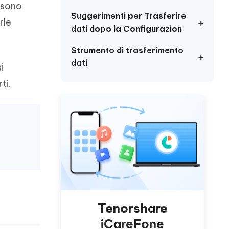
incredibili funzionalità
ssono
Vedere Ora
AI
Suggerimenti per Trasferire
rle
Iniziare
dati dopo la Configurazion
ù
Altri Consigli Utili
Strumento di trasferimento
dati
i
ti.
Altri Consigli Utili
Tenorshare
iCareFone