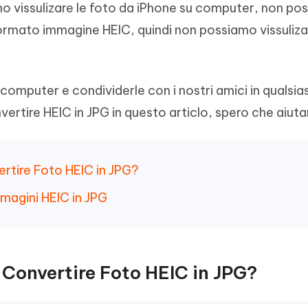
o vissulizare le foto da iPhone su computer, non po
- Mac Data Recovery
iapositive in pochi secondi con
Riassumitore di documenti PDF con 
e i file eliminati su Mac
 formato immagine HEIC, quindi non possiamo vissuliza
Tenorshare AI Writer
Hot
New
hare AI Bypass
 - APP Android Fake GPS
iCareFone Transfer APP
Scrivere in modo più intelligente, pi
re i contenuti dell' AI in
veloce e migliore con l'AI
 la posizione di Android senza
Trasferire chat Whatsapp
 simili a quelli umani
Android/iPhone
u computer e condividerle con i nostri amici in qualsias
ire HEIC in JPG in questo articlo, spero che aiutar
eanup Pro
iPhone con AI gratis
rtire Foto HEIC in JPG?
mmagini HEIC in JPG
 Convertire Foto HEIC in JPG?