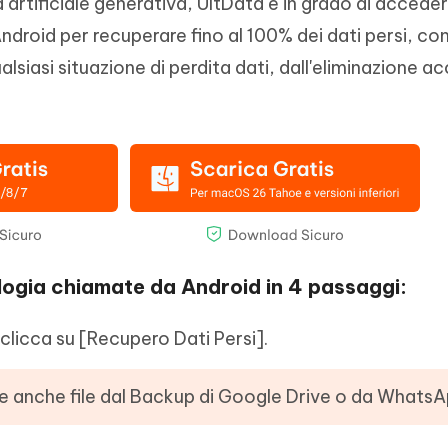
 artificiale generativa, UltData è in grado di accedere
droid per recuperare fino al 100% dei dati persi, co
lsiasi situazione di perdita dati, dall'eliminazione a
ogia chiamate da Android in 4 passaggi:
clicca su [Recupero Dati Persi].
re anche file dal Backup di Google Drive o da WhatsA