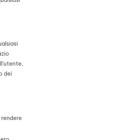
alsiasi
azio
ll'utente,
o dei
ò rendere
ero.