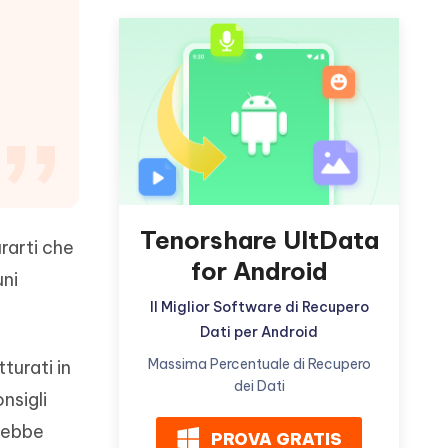
incredibili funzionalità
Vedere Ora
AI
Iniziare
ù
Altri Consigli Utili
Altri Consigli Utili
Tenorshare UltData
rarti che
for Android
uni
Il Miglior Software di Recupero
Dati per Android
Massima Percentuale di Recupero
turati in
dei Dati
nsigli
trebbe
PROVA GRATIS