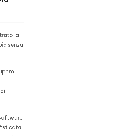
trato la
oid senza
cupero
di
 software
fisticata