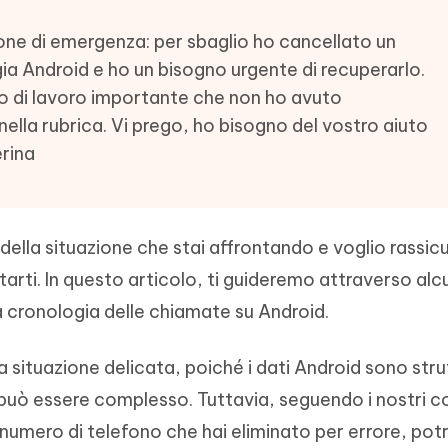
- Mac Data Recovery
iapositive in pochi secondi con
Riassumitore di documenti PDF con 
e i file eliminati su Mac
ione di emergenza: per sbaglio ho cancellato un
Tenorshare AI Writer
Hot
ia Android e ho un bisogno urgente di recuperarlo.
New
hare AI Bypass
 - APP Android Fake GPS
iCareFone Transfer APP
Scrivere in modo più intelligente, pi
to di lavoro importante che non ho avuto
re i contenuti dell' AI in
veloce e migliore con l'AI
 la posizione di Android senza
Trasferire chat Whatsapp
 nella rubrica. Vi prego, ho bisogno del vostro aiuto
 simili a quelli umani
Android/iPhone
rina
eanup Pro
iPhone con AI gratis
della situazione che stai affrontando e voglio rassicu
arti. In questo articolo, ti guideremo attraverso alc
a cronologia delle chiamate su Android.
 situazione delicata, poiché i dati Android sono strut
può essere complesso. Tuttavia, seguendo i nostri co
numero di telefono che hai eliminato per errore, po