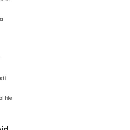
la
a
sti
 file
oid