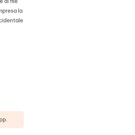
 al file
mpresa la
ccidentale
pp.