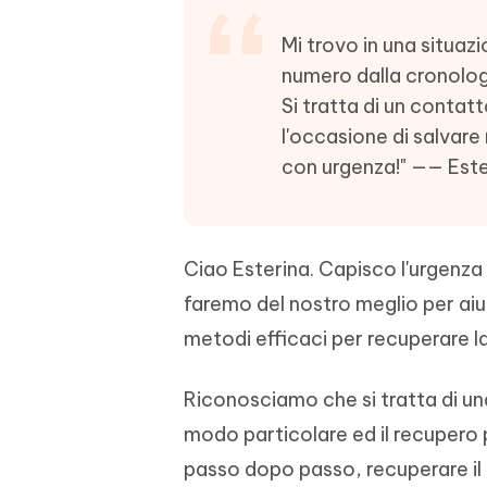
4DDiG - Windows Data Recovery
4DDiG 
OCR & conversione PDF online gratis
Creare d
l'AI
Recuperare i file cancellati in Windows
Recuperar
Mi trovo in una situaz
Mobile
Gratis
PixPretty AI Photo Editor
numero dalla cronolog
Tenors
iAnyGo- iOS APP
iAnyGo
Strumento gratuito di fotoritocco con
Vedi Tutti i Prodotti
Si tratta di un contat
IA
Trasforma
Cambiare la posizione dell'iPhone senza
Cambiare
l'occasione di salvare
contenuti
PC
PC
con urgenza!" —— Este
UltData for Android APP
APP Cl
Recuperare i dati Android senza PC
Pulire l'
Ciao Esterina. Capisco l'urgenza 
faremo del nostro meglio per aiut
metodi efficaci per recuperare l
Riconosciamo che si tratta di una
modo particolare ed il recupero 
passo dopo passo, recuperare il 