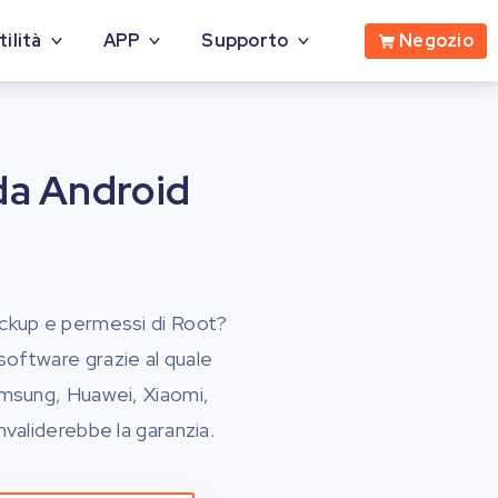
Negozio
tilità
APP
Supporto
da Android
ckup e permessi di Root?
software grazie al quale
Samsung, Huawei, Xiaomi,
nvaliderebbe la garanzia.