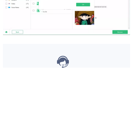
Ti è di Aiuto?
SÌ
NO