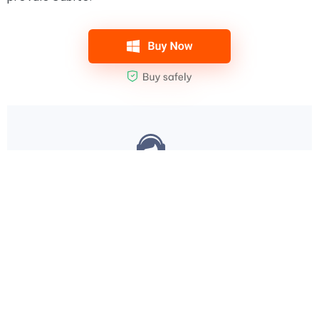
Ti è di Aiuto?
SÌ
NO