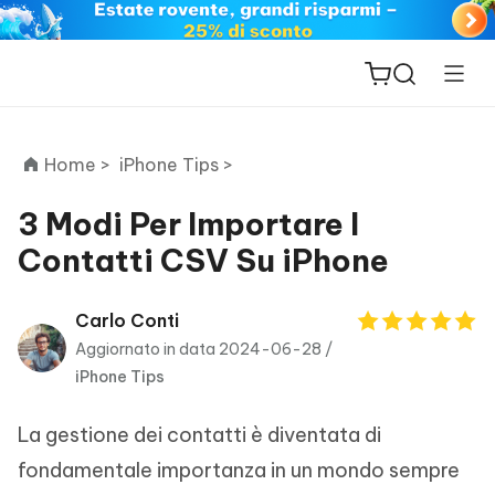
Home >
iPhone Tips >
3 Modi Per Importare I
Contatti CSV Su iPhone
ReiBoot
for iOS
Carlo Conti
Aggiornato in data 2024-06-28 /
PDNob
iPhone Tips
New
PDF
Editor
La gestione dei contatti è diventata di
iAnyGo
fondamentale importanza in un mondo sempre