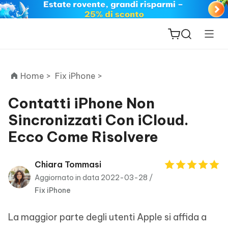
Home >
Fix iPhone >
Contatti iPhone Non
Sincronizzati Con iCloud.
ReiBoot
Ecco Come Risolvere
for iOS
PDNob
Chiara Tommasi
New
PDF
Aggiornato in data 2022-03-28 /
Editor
Fix iPhone
iAnyGo
La maggior parte degli utenti Apple si affida a