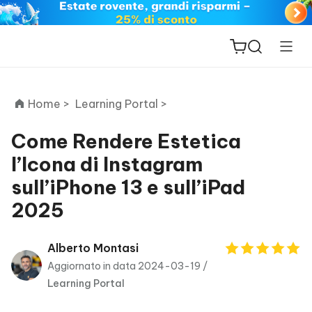
Home >
Learning Portal >
Come Rendere Estetica
l’Icona di Instagram
ReiBoot
sull’iPhone 13 e sull’iPad
for iOS
2025
PDNob
New
PDF
Alberto Montasi
Editor
Aggiornato in data 2024-03-19 /
Learning Portal
iAnyGo