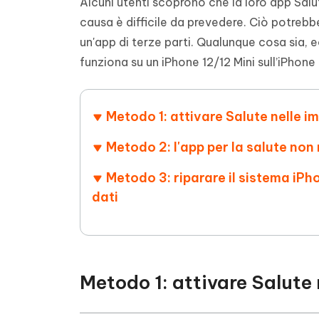
Alcuni utenti scoprono che la loro app Salu
4DDiG - Windows Data Recovery
4DDiG 
OCR & conversione PDF online gratis
Creare d
causa è difficile da prevedere. Ciò potre
l'AI
Recuperare i file cancellati in Windows
Recuperar
Mobile
Gratis
un'app di terze parti. Qualunque cosa sia, 
PixPretty AI Photo Editor
Tenors
iAnyGo- iOS APP
iAnyGo
funziona su un iPhone 12/12 Mini sull’iPhone 
Strumento gratuito di fotoritocco con
Vedi Tutti i Prodotti
IA
Trasforma
Cambiare la posizione dell'iPhone senza
Cambiare
contenuti
PC
PC
Metodo 1: attivare Salute nelle i
UltData for Android APP
APP Cl
Recuperare i dati Android senza PC
Pulire l'
Metodo 2: l'app per la salute non 
Metodo 3: riparare il sistema iPho
dati
Metodo 1: attivare Salute 