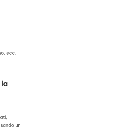
no, ecc.
 la
ati,
 usando un