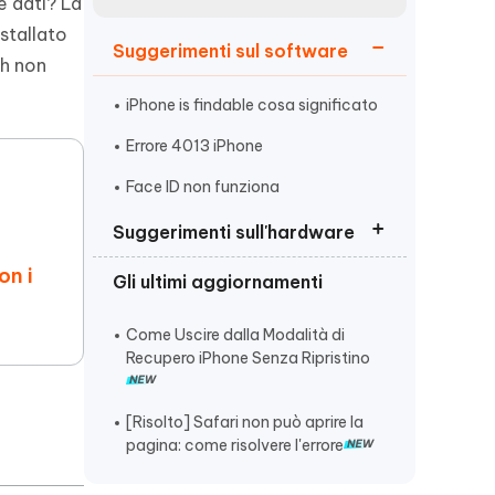
incredibili funzionalità
e dati? La
Vedere Ora
AI
stallato
Suggerimenti sul software
Iniziare
th non
ù
Altri Consigli Utili
iPhone is findable cosa significato
Errore 4013 iPhone
Face ID non funziona
Suggerimenti sull'hardware
Altri Consigli Utili
on i
Gli ultimi aggiornamenti
Nessun servizio iPhone come
risolvere
Come Uscire dalla Modalità di
iPhone 15 si scarica velocemente
Recupero iPhone Senza Ripristino
ghost touch iPhone
[Risolto] Safari non può aprire la
pagina: come risolvere l'errore