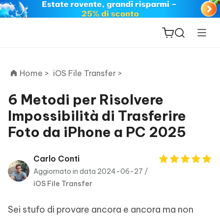
Home >
iOS File Transfer >
6 Metodi per Risolvere
Impossibilità di Trasferire
ReiBoot
Foto da iPhone a PC 2025
for iOS
PDNob
Carlo Conti
New
PDF
Aggiornato in data 2024-06-27 /
Editor
iOS File Transfer
iAnyGo
Sei stufo di provare ancora e ancora ma non