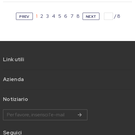
1
2
3
4
5
6
7
8
/
8
PREV
NEXT
Link utili
Azienda
Notiziario
Seguici