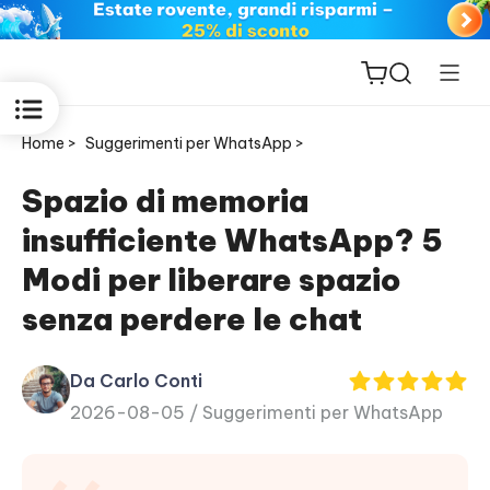
Home >
Suggerimenti per WhatsApp >
Spazio di memoria
insufficiente WhatsApp? 5
ReiBoot
Modi per liberare spazio
for iOS
senza perdere le chat
PDNob
New
PDF
Da Carlo Conti
Editor
2026-08-05 /
Suggerimenti per WhatsApp
iAnyGo