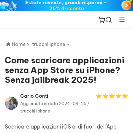
Home >
trucchi iphone >
Come scaricare applicazioni
senza App Store su iPhone?
ReiBoot
Senza jailbreak 2025!
for iOS
PDNob
Carlo Conti
New
PDF
Aggiornato in data 2024-09-25 /
Editor
trucchi iphone
iAnyGo
Scaricare applicazioni iOS al di fuori dell'App