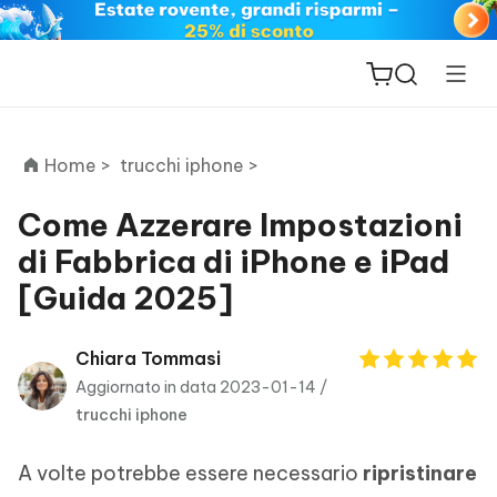
Home >
trucchi iphone >
Come Azzerare Impostazioni
di Fabbrica di iPhone e iPad
ReiBoot
[Guida 2025]
for iOS
PDNob
Chiara Tommasi
New
PDF
Aggiornato in data 2023-01-14 /
Editor
trucchi iphone
iAnyGo
A volte potrebbe essere necessario
ripristinare