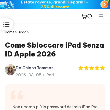
Home >
iPad >
Come Sbloccare iPad Senza
ID Apple 2026
ReiBoot
for iOS
Da Chiara Tommasi
2026-08-05 /
iPad
PDNob
New
PDF
Editor
iAnyGo
Non ricordo più la password del mio iPad Pro