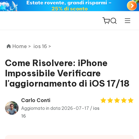
Home >
ios 16 >
Come Risolvere: iPhone
Impossibile Verificare
ReiBoot
l'aggiornamento di iOS 17/18
for iOS
PDNob
Carlo Conti
New
PDF
Aggiornato in data 2026-07-17 /
ios
Editor
16
iAnyGo