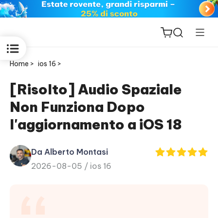
Home >
ios 16 >
[Risolto] Audio Spaziale
Non Funziona Dopo
ReiBoot
l'aggiornamento a iOS 18
for iOS
Da Alberto Montasi
PDNob
2026-08-05 /
ios 16
New
PDF
Editor
iAnyGo