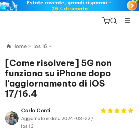
Home >
ios 16 >
[Come risolvere] 5G non
funziona su iPhone dopo
ReiBoot
l'aggiornamento di iOS
for iOS
17/16.4
PDNob
New
PDF
Carlo Conti
Editor
Aggiornato in data 2024-03-22 /
ios 16
iAnyGo