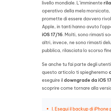
livello mondiale. L’imminente
ril
4DDiG - Windows Data Recovery
4DDiG 
OCR & conversione PDF online gratis
Creare d
l'AI
Recuperare i file cancellati in Windows
Recuperar
Mobile
operativo della mela morsicata,
Gratis
PixPretty AI Photo Editor
promette di essere davvero rivo
Tenors
iAnyGo- iOS APP
iAnyGo
Strumento gratuito di fotoritocco con
Vedi Tutti i Prodotti
Apple, in tanti hanno avuto l’opp
IA
Trasforma
Cambiare la posizione dell'iPhone senza
Cambiare
contenuti
PC
PC
iOS 17/16
. Molti, sono rimasti s
altri, invece, ne sono rimasti del
UltData for Android APP
APP Cl
pubblica, rilasciata lo scorso fine
Recuperare i dati Android senza PC
Pulire l'
Se anche tu fai parte degli utenti 
questo articolo ti spiegheremo
eseguire il
downgrade da iOS 17
scoprire come tornare alla versi
I. Esegui il backup di iPhon