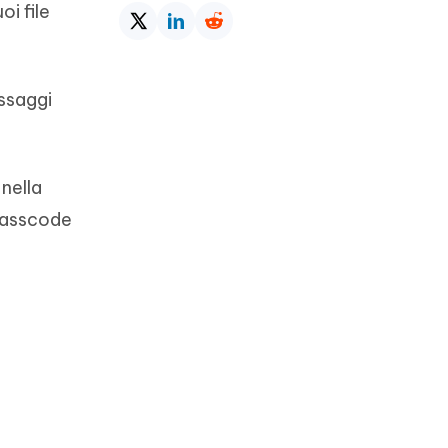
oi file
assaggi
 nella
l passcode