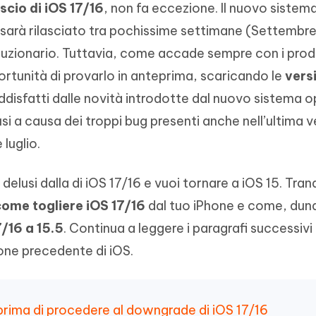
ascio di iOS 17/16
, non fa eccezione. Il nuovo sistem
- Mac Data Recovery
iapositive in pochi secondi con
Riassumitore di documenti PDF con 
e i file eliminati su Mac
 sarà rilasciato tra pochissime settimane (Settembr
Tenorshare AI Writer
Hot
New
luzionario. Tuttavia, come accade sempre con i prod
hare AI Bypass
 - APP Android Fake GPS
iCareFone Transfer APP
Scrivere in modo più intelligente, pi
ortunità di provarlo in anteprima, scaricando le
versi
re i contenuti dell' AI in
veloce e migliore con l'AI
 la posizione di Android senza
Trasferire chat Whatsapp
 simili a quelli umani
Android/iPhone
oddisfatti dalle novità introdotte dal nuovo sistema o
usi a causa dei troppi bug presenti anche nell’ultima 
eanup Pro
 luglio.
iPhone con AI gratis
delusi dalla di iOS 17/16 e vuoi tornare a iOS 15. Tranqu
come togliere iOS 17/16
dal tuo iPhone e come, dun
/16 a 15.5
. Continua a leggere i paragrafi successivi
one precedente di iOS.
e prima di procedere al downgrade di iOS 17/16