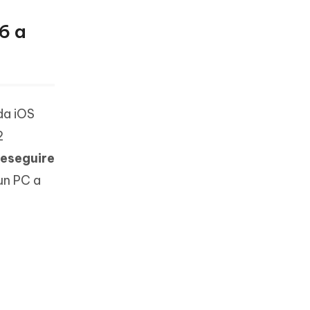
16 a
da iOS
2
eseguire
un PC a