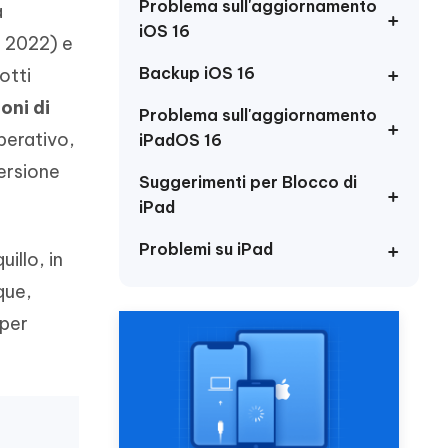
incredibili funzionalità
Problema sull'aggiornamento
a
Vedere Ora
AI
iOS 16
e 2022) e
Iniziare
Backup iOS 16
otti
ù
Altri Consigli Utili
oni di
Problema sull'aggiornamento
perativo,
iPadOS 16
versione
Suggerimenti per Blocco di
iPad
Altri Consigli Utili
Problemi su iPad
illo, in
que,
 per