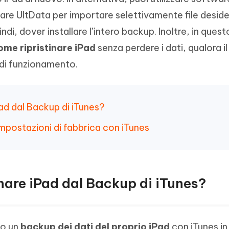
- Mac Data Recovery
iapositive in pochi secondi con
Riassumitore di documenti PDF con 
re UltData per importare selettivamente file desider
e i file eliminati su Mac
di, dover installare l’intero backup. Inoltre, in quest
Tenorshare AI Writer
Hot
New
hare AI Bypass
 - APP Android Fake GPS
iCareFone Transfer APP
Scrivere in modo più intelligente, pi
ome ripristinare iPad
senza perdere i dati, qualora il
re i contenuti dell' AI in
veloce e migliore con l'AI
 la posizione di Android senza
Trasferire chat Whatsapp
 di funzionamento.
 simili a quelli umani
Android/iPhone
eanup Pro
iPhone con AI gratis
Pad dal Backup di iTunes?
 impostazioni di fabbrica con iTunes
inare iPad dal Backup di iTunes?
no un
backup dei dati del proprio iPad
con iTunes i