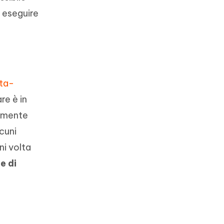
e eseguire
ta-
re è in
vamente
cuni
ni volta
e di