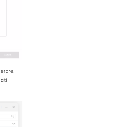
perare.
dati