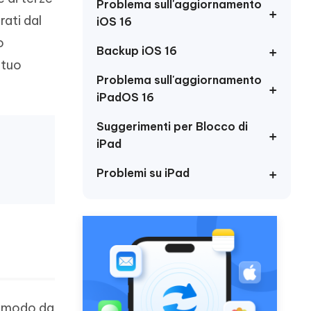
incredibili funzionalità
Problema sull'aggiornamento
Vedere Ora
AI
ati dal
iOS 16
Iniziare
o
Backup iOS 16
ù
Altri Consigli Utili
 tuo
Problema sull'aggiornamento
iPadOS 16
Suggerimenti per Blocco di
iPad
Altri Consigli Utili
Problemi su iPad
n modo da