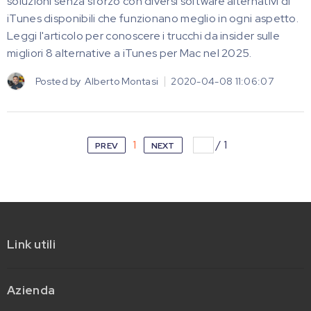
soluzioni senza sforzo con diversi software alternativi di
iTunes disponibili che funzionano meglio in ogni aspetto.
Leggi l'articolo per conoscere i trucchi da insider sulle
migliori 8 alternative a iTunes per Mac nel 2025.
Posted by
Alberto Montasi
2020-04-08 11:06:07
1
/
1
PREV
NEXT
Link utili
Azienda