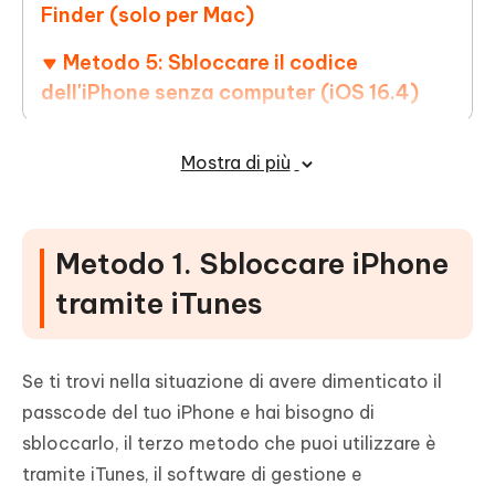
Finder (solo per Mac)
Metodo 5: Sbloccare il codice
dell'iPhone senza computer (iOS 16.4)
Metodo 6. Sbloccare iPhone Codice
Mostra di più
Dimenticato con La Calcolatrice 【Basso
tasso di successo】
Metodo 7. Sbloccare un iPhone senza
Metodo 1. Sbloccare iPhone
codice con la Modalità di Recupero【Fasi
tramite iTunes
complicate】
Conclusioni
Se ti trovi nella situazione di avere dimenticato il
passcode del tuo iPhone e hai bisogno di
sbloccarlo, il terzo metodo che puoi utilizzare è
tramite iTunes, il software di gestione e