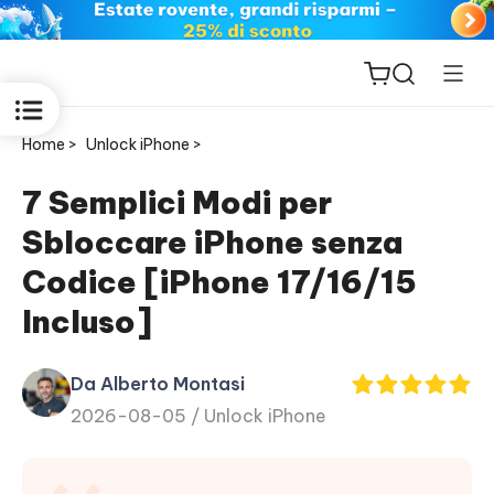
Home >
Unlock iPhone >
7 Semplici Modi per
Sbloccare iPhone senza
ReiBoot
Codice [iPhone 17/16/15
for iOS
Incluso]
PDNob
New
PDF
Da Alberto Montasi
Editor
2026-08-05 /
Unlock iPhone
iAnyGo