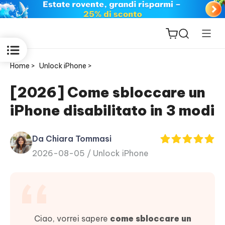
Home >
Unlock iPhone >
[2026] Come sbloccare un
iPhone disabilitato in 3 modi
ReiBoot
for iOS
Da Chiara Tommasi
2026-08-05 /
Unlock iPhone
PDNob
New
PDF
Editor
iAnyGo
Ciao, vorrei sapere
come sbloccare un