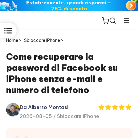
Home >
Sbloccare iPhone >
Come recuperare la
password di Facebook su
ReiBoot
iPhone senza e-mail e
for iOS
numero di telefono
PDNob
New
PDF
Da Alberto Montasi
Editor
2026-08-05 /
Sbloccare iPhone
iAnyGo