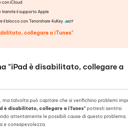
o con iCloud
o tramite il supporto Apple
ere il blocco con Tenorshare 4uKey
HOT
abilitato, collegare a iTunes"
a "iPad è disabilitato, collegare a
e, ma talvolta può capitare che si verifichino problemi impr
d è disabilitato, collegare a iTunes"
potresti sentirsi
ndo attentamente le possibili cause di questo problema, s
za e consapevolezza.