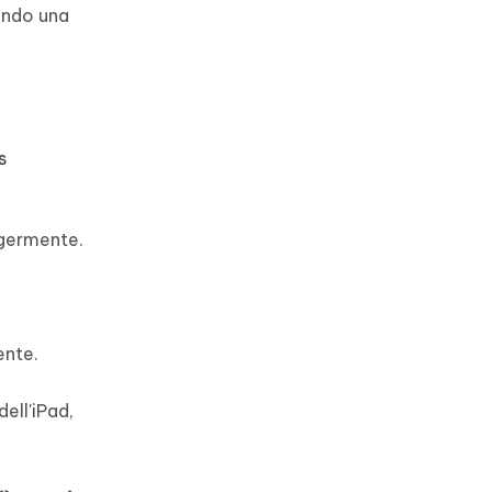
nendo una
s
ggermente.
ente.
ell'iPad,