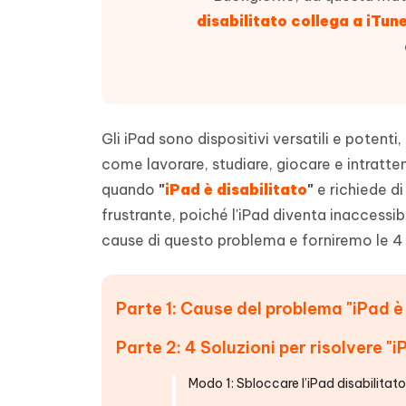
4DDiG - Windows Data Recovery
4DDiG 
OCR & conversione PDF online gratis
Creare d
disabilitato collega a iTun
l'AI
Recuperare i file cancellati in Windows
Recuperar
Mobile
Gratis
PixPretty AI Photo Editor
Tenors
iAnyGo- iOS APP
iAnyGo
Strumento gratuito di fotoritocco con
Vedi Tutti i Prodotti
IA
Trasforma
Cambiare la posizione dell'iPhone senza
Cambiare
contenuti
PC
PC
Gli iPad sono dispositivi versatili e potenti,
UltData for Android APP
APP Cl
come lavorare, studiare, giocare e intratten
Recuperare i dati Android senza PC
Pulire l'
quando
"
iPad è disabilitato
"
e richiede di
frustrante, poiché l'iPad diventa inaccessib
cause di questo problema e forniremo le 4 mi
Parte 1: Cause del problema "iPad è 
Parte 2: 4 Soluzioni per risolvere "i
Modo 1: Sbloccare l’iPad disabilitat