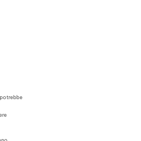
) potrebbe
n
ere
ono