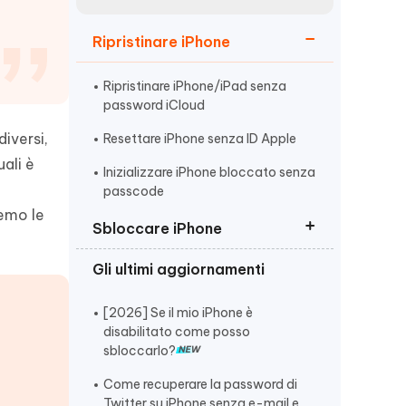
incredibili funzionalità
Vedere Ora
AI
Ripristinare iPhone
Iniziare
ù
Altri Consigli Utili
Ripristinare iPhone/iPad senza
password iCloud
diversi,
Resettare iPhone senza ID Apple
ali è
Inizializzare iPhone bloccato senza
passcode
Altri Consigli Utili
remo le
Sbloccare iPhone
Gli ultimi aggiornamenti
Sbloccare iPhone/iPad Bloccato
dal Proprietario
[2026] Se il mio iPhone è
Sbloccare un iPhone Non
disabilitato come posso
Disponibile
sbloccarlo?
Sbloccare iPhone disabilitato
Come recuperare la password di
senza codice
Twitter su iPhone senza e-mail e