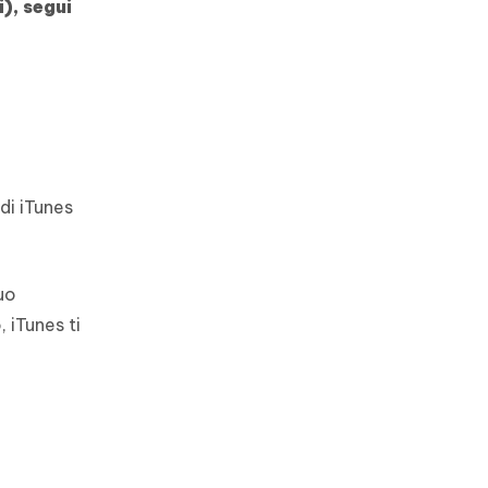
), segui
di iTunes
uo
 iTunes ti