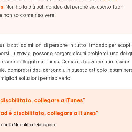
- Mac Data Recovery
iapositive in pochi secondi con
Riassumitore di documenti PDF con 
es
. Non ho la più pallida idea del perché sia uscito fuori
e i file eliminati su Mac
e non so come risolvere”
Tenorshare AI Writer
Hot
New
hare AI Bypass
 - APP Android Fake GPS
iCareFone Transfer APP
Scrivere in modo più intelligente, pi
re i contenuti dell' AI in
veloce e migliore con l'AI
 la posizione di Android senza
Trasferire chat Whatsapp
 simili a quelli umani
Android/iPhone
 utilizzati da milioni di persone in tutto il mondo per scopi 
eanup Pro
ersi. Tuttavia, possono sorgere alcuni problemi, uno dei qu
iPhone con AI gratis
 essere collegato a iTunes. Questa situazione può essere
ile, compresi i dati personali. In questo articolo, esamine
gliori soluzioni per risolverlo.
disabilitato, collegare a iTunes"
Pad è disabilitato, collegare a iTunes"
o con la Modalità di Recupero