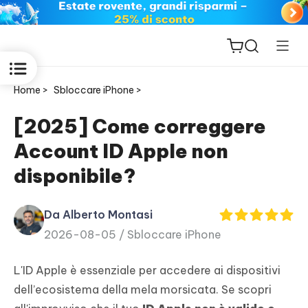
Home >
Sbloccare iPhone >
[2025] Come correggere
Account ID Apple non
ReiBoot
disponibile?
for iOS
Da Alberto Montasi
PDNob
2026-08-05 /
Sbloccare iPhone
New
PDF
Editor
L'ID Apple è essenziale per accedere ai dispositivi
dell’ecosistema della mela morsicata. Se scopri
iAnyGo