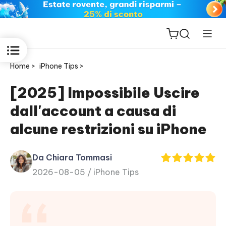
Home >
iPhone Tips >
[2025] Impossibile Uscire
dall'account a causa di
ReiBoot
alcune restrizioni su iPhone
for iOS
Da Chiara Tommasi
PDNob
2026-08-05 /
iPhone Tips
New
PDF
Editor
iAnyGo