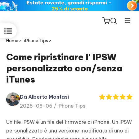
Home >
iPhone Tips >
Come ripristinare l' IPSW
personalizzato con/senza
ReiBoot
iTunes
for iOS
Da Alberto Montasi
PDNob
2026-08-05 /
iPhone Tips
New
PDF
Editor
Un file IPSW è un file del firmware di iPhone. Un IPSW
personalizzato è una versione modificata di uno di
iAnyGo