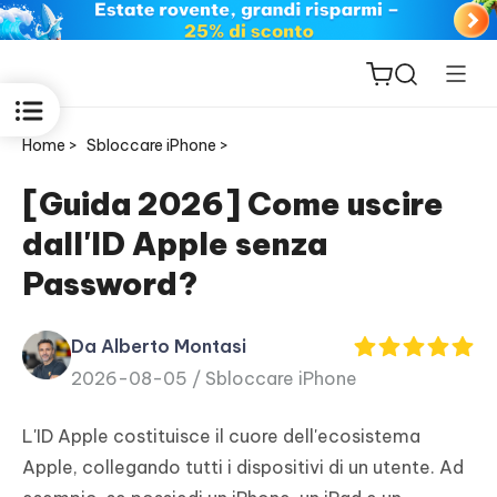
Home >
Sbloccare iPhone >
[Guida 2026] Come uscire
dall'ID Apple senza
ReiBoot
Password?
for iOS
Da Alberto Montasi
PDNob
2026-08-05 /
Sbloccare iPhone
New
PDF
Editor
L'ID Apple costituisce il cuore dell'ecosistema
Apple, collegando tutti i dispositivi di un utente. Ad
iAnyGo